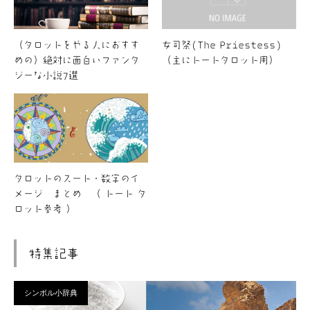
（タロットをやる人におすす
女司祭(The Priestess)
めの）絶対に面白いファンタ
（主にトートタロット用）
ジーな小説7選
タロットのスート・数字のイ
メージ まとめ （ トート タ
ロット参考 ）
特集記事
シンボル小辞典