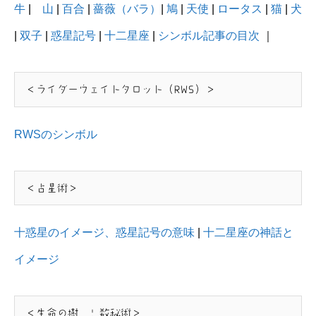
牛
|
山
|
百合
|
薔薇（バラ）
|
鳩
|
天使
|
ロータス
|
猫
|
犬
|
双子
|
惑星記号
|
十二星座
|
シンボル記事の目次
｜
＜ライダーウェイトタロット（RWS）＞
RWSのシンボル
＜占星術＞
十惑星のイメージ、惑星記号の意味
|
十二星座の神話と
イメージ
＜生命の樹 | 数秘術＞