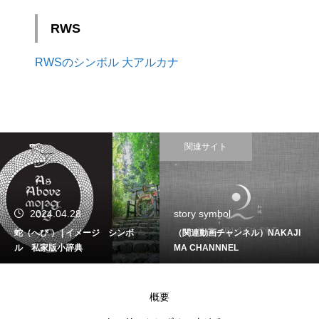
RWS
RWSのシンボル 大アルカナ
関連サイト
24.04.28
story symbol
20
メージ シンボ
（関連動画チャンネル）NAKAJI
シンボ
家版小辞典
MA CHANNNEL
募集ス
概要