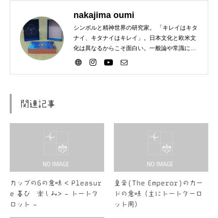
nakajima oumi
シンボルと精神世界の研究家。 「キレイはキタ
ナイ、キタナイはキレイ」。日本文化と欧米文
化は異なるからこそ面白い。一般論や常識に違
和感がある方歓迎。
関連記事
カップの6の意味 < Pleasur
皇帝(The Emperor)のカー
e 喜び 楽しみ> – トートタ
ドの意味（主にトートターロ
ロット –
ット用）