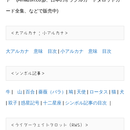
ード全集、などで販売中)
＜大アルカナ | 小アルカナ＞
大アルカナ 意味 目次
|
小アルカナ 意味 目次
＜シンボル記事＞
牛
|
山
|
百合
|
薔薇（バラ）
|
鳩
|
天使
|
ロータス
|
猫
|
犬
|
双子
|
惑星記号
|
十二星座
|
シンボル記事の目次
｜
＜ライダーウェイトタロット（RWS）＞