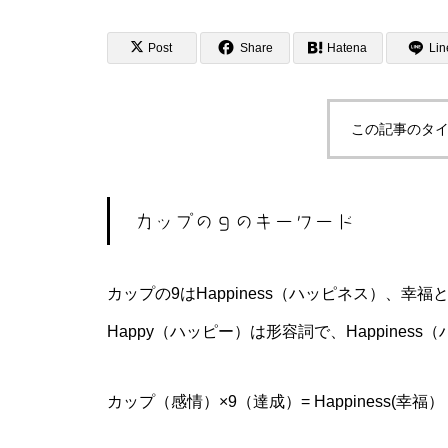
ボル 私家版小辞典
Post
Share
Hatena
Lin
この記事のタイ
金星（ 明けの明星 ・宵の明
星） | イメージ シンボル 私
家版小辞典
カップの９のキーワード
カップの9はHappiness（ハッピネス）、幸
太陽 (太陽神） | イメージ シ
Happy（ハッピー）は形容詞で、Happines
ンボル 私家版小辞典
カップ（感情）×9（達成）= Happiness(幸福）