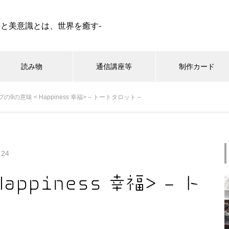
語と美意識とは、世界を癒す-
読み物
通信講座等
制作カード
の9の意味 < Happiness 幸福> – トートタロット –
シンボル小辞典
星占い
蛇（へび ） | イメージ シンボ
.24
ル 私家版小辞典
ppiness 幸福> – ト
Graal（グラール）、タロット