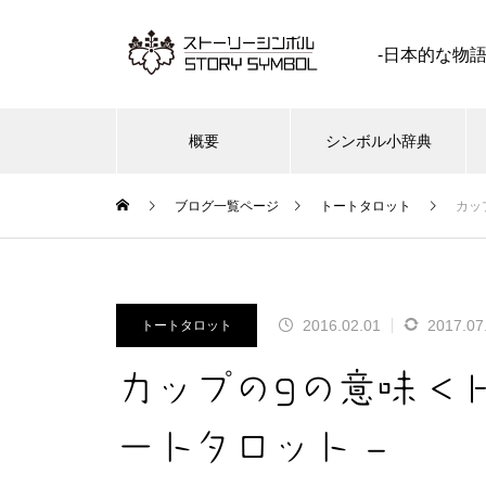
-日本的な物
概要
シンボル小辞典
ブログ一覧ページ
トートタロット
カップ
塩（しお ） | イメージ シンボ
2016.02.01
2017.07
トートタロット
ル 私家版小辞典
カップの9の意味 < Ha
ートタロット –
水星（ 辰星 ） | イメージ シン