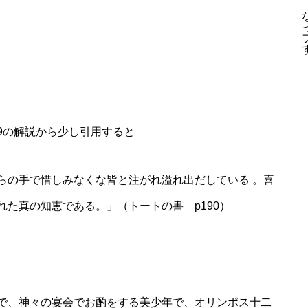
9の解説から少し引用すると
らの手で惜しみなくな皆と注がれ溢れ出だしている 。喜
た真の知恵である。」（トートの書 p190）
で、神々の宴会でお酌をする美少年で、オリンポス十二