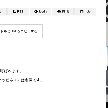
のカップの解釈と聖杯伝説
e
RSS
feedly
Pin it
note
トルとURLをコピーする
月（月神） | イメージ シン
ボル 私家版小辞典
福と呼ばれます。
馬（騎士） | イメージ シン
s（ハッピネス）は名詞です。
ボル 私家版小辞典