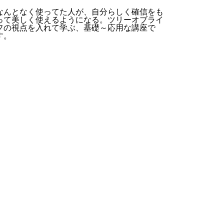
なんとなく使ってた人が、自分らしく確信をも
って美しく使えるようになる。ツリーオブライ
フの視点を入れて学ぶ、基礎～応用な講座で
す。