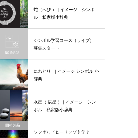
ンボル 私家版小辞典
蛇（へび ） | イメージ シンボ
ル 私家版小辞典
シンボル学習コース（ライブ）
羊 | イメージ シンボル 私
募集スタート
家版小辞典
にわとり | イメージ シンボル 小
辞典
牛（雄牛・雌牛・子牛） | イ
メージ シンボル 私家版小辞
水星（ 辰星 ） | イメージ シン
典
ボル 私家版小辞典
開発製品
シンボルでヒーリングを学ぶ