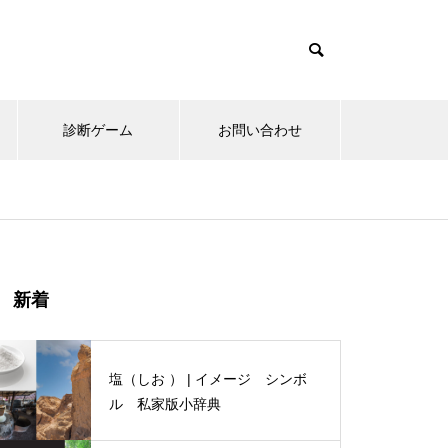
診断ゲーム
お問い合わせ
にわとり | イメージ シンボル
新着
小辞典
塩（しお ） | イメージ シンボ
ル 私家版小辞典
木（生命の樹 ） | イメージ シ