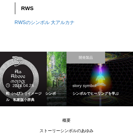
RWS
RWSのシンボル 大アルカナ
開発製品
2024.04.28
story symbol
蛇（へび ） | イメージ シンボ
シンボルでヒーリングを学ぶ
ル 私家版小辞典
概要
ストーリーシンボルのあゆみ