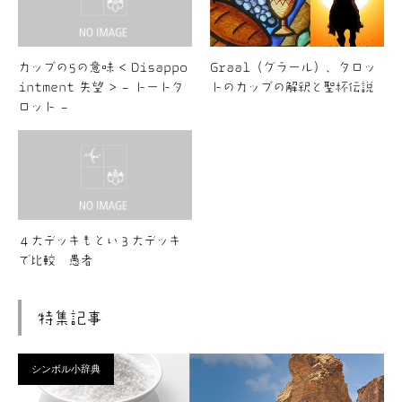
カップの5の意味 < Disappo
Graal（グラール）、タロッ
intment 失望 > – トートタ
トのカップの解釈と聖杯伝説
ロット –
４大デッキもとい３大デッキ
で比較 愚者
特集記事
シンボル小辞典