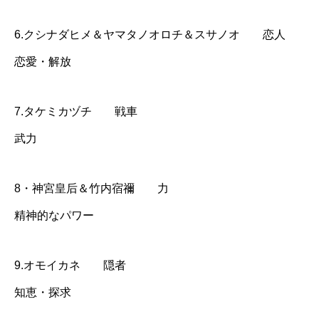
6.クシナダヒメ＆ヤマタノオロチ＆スサノオ 恋人
恋愛・解放
7.タケミカヅチ 戦車
武力
8・神宮皇后＆竹内宿禰 力
精神的なパワー
9.オモイカネ 隠者
知恵・探求