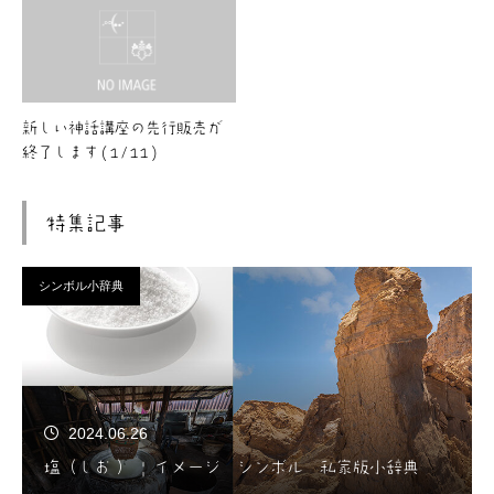
新しい神話講座の先行販売が
終了します(1/11)
特集記事
シンボル小辞典
2024.06.26
塩（しお ） | イメージ シンボル 私家版小辞典