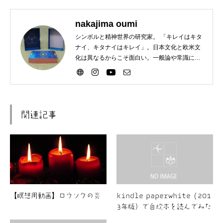
nakajima oumi
シンボルと精神世界の研究家。 「キレイはキタ
ナイ、キタナイはキレイ」。日本文化と欧米文
化は異なるからこそ面白い。一般論や常識に違
和感がある方歓迎。
関連記事
【瞑想用動画】ロウソクの炎
kindle paperwhite (201
3年版）で自炊本を読んでみた