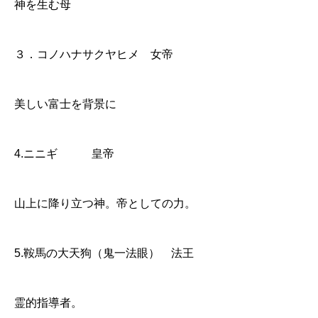
神を生む母
３．コノハナサクヤヒメ 女帝
美しい富士を背景に
4.ニニギ 皇帝
山上に降り立つ神。帝としての力。
5.鞍馬の大天狗（鬼一法眼） 法王
霊的指導者。