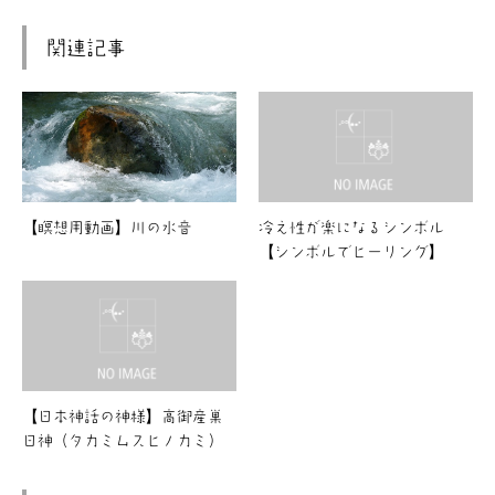
関連記事
【瞑想用動画】川の水音
冷え性が楽になるシンボル
【シンボルでヒーリング】
【日本神話の神様】高御産巣
日神（タカミムスヒノカミ）