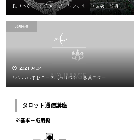
蛇（へび ） | イメージ シンボル 私家版小辞典
お知らせ
2024.04.04
シンボル学習コース（ライブ） 募集スタート
タロット通信講座
※基本～応用編