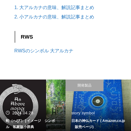
1. 大アルカナの意味、解説記事まとめ
2. 小アルカナの意味、解説記事まとめ
RWS
RWSのシンボル 大アルカナ
開発製品
2024.04.28
story symbol
蛇（へび ） | イメージ シンボ
日本の神仏カード ( Amazon.co.jp
ル 私家版小辞典
販売ページ)