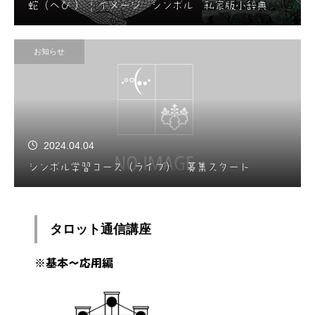
蛇（へび ） | イメージ シンボル 私家版小辞典
お知らせ
2024.04.04
シンボル学習コース（ライブ） 募集スタート
タロット通信講座
※基本～応用編