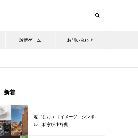
診断ゲーム
お問い合わせ
にわとり | イメージ シンボル
新着
小辞典
塩（しお ） | イメージ シンボ
ル 私家版小辞典
木（生命の樹 ） | イメージ シ