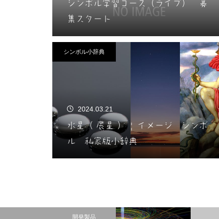
シンボル学習コース（ライブ） 募
集スタート
シンボル小辞典
2024.03.21
水星（ 辰星 ） | イメージ シンボ
ル 私家版小辞典
開発製品