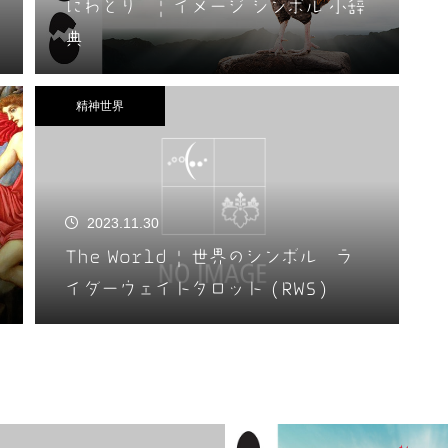
にわとり | イメージ シンボル 小辞
典
精神世界
2023.11.30
The World | 世界のシンボル ラ
イダーウェイトタロット (RWS)