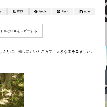
のカップの解釈と聖杯伝説
e
RSS
feedly
Pin it
note
トルとURLをコピーする
月（月神） | イメージ シン
ボル 私家版小辞典
しぶりに、都心に近いところで、大きな木を見ました。
馬（騎士） | イメージ シン
ボル 私家版小辞典