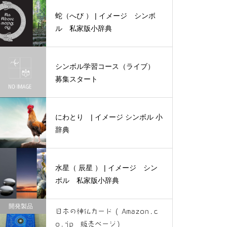
ンボル 私家版小辞典
蛇（へび ） | イメージ シンボ
ル 私家版小辞典
シンボル学習コース（ライブ）
羊 | イメージ シンボル 私
募集スタート
家版小辞典
にわとり | イメージ シンボル 小
辞典
牛（雄牛・雌牛・子牛） | イ
メージ シンボル 私家版小辞
水星（ 辰星 ） | イメージ シン
典
ボル 私家版小辞典
開発製品
日本の神仏カード ( Amazon.c
o.jp 販売ページ)