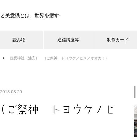
語と美意識とは、世界を癒す-
読み物
通信講座等
制作カード
豊受神社（浦安） （ご祭神 トヨウケノヒメノオオカミ）
シンボル小辞典
星占い
蛇（へび ） | イメージ シンボ
2013.08.20
ル 私家版小辞典
（ご祭神 トヨウケノヒ
Graal（グラール）、タロット