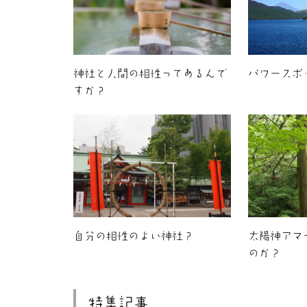
神社と人間の相性ってあるんで
パワースポ
すか？
自分の相性のよい神社？
太陽神アマ
のか？
特集記事