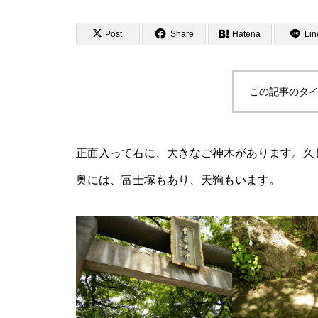
ボル 私家版小辞典
Post
Share
Hatena
Lin
この記事のタイ
金星（ 明けの明星 ・宵の明
星） | イメージ シンボル 私
家版小辞典
正面入って右に、大きなご神木があります。久
奥には、富士塚もあり、天狗もいます。
太陽 (太陽神） | イメージ シ
ンボル 私家版小辞典