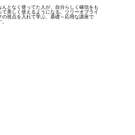
なんとなく使ってた人が、自分らしく確信をも
って美しく使えるようになる。ツリーオブライ
フの視点を入れて学ぶ、基礎～応用な講座で
す。