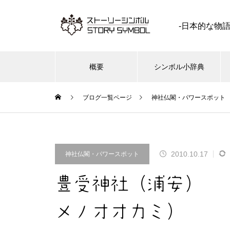
-日本的な物
概要
シンボル小辞典
ブログ一覧ページ
神社仏閣・パワースポット
塩（しお ） | イメージ シンボ
2010.10.17
神社仏閣・パワースポット
ル 私家版小辞典
豊受神社（浦安） 
メノオオカミ）
水星（ 辰星 ） | イメージ シン