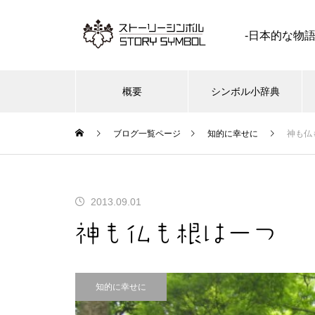
-日本的な物
概要
シンボル小辞典
ブログ一覧ページ
知的に幸せに
神も仏
塩（しお ） | イメージ シンボ
2013.09.01
ル 私家版小辞典
神も仏も根は一つ
知的に幸せに
水星（ 辰星 ） | イメージ シン