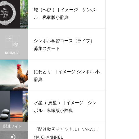
ンボル 私家版小辞典
蛇（へび ） | イメージ シンボ
ル 私家版小辞典
シンボル学習コース（ライブ）
羊 | イメージ シンボル 私
募集スタート
家版小辞典
にわとり | イメージ シンボル 小
辞典
牛（雄牛・雌牛・子牛） | イ
メージ シンボル 私家版小辞
水星（ 辰星 ） | イメージ シン
典
ボル 私家版小辞典
関連サイト
（関連動画チャンネル）NAKAJI
MA CHANNNEL