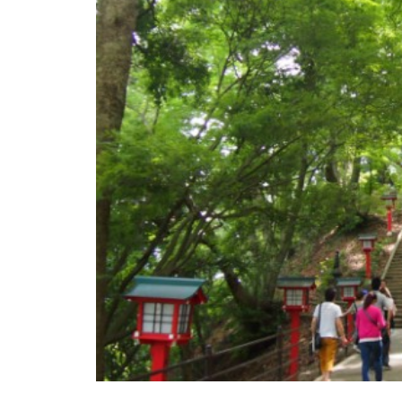
ボル 私家版小辞典
金星（ 明けの明星 ・宵の明
星） | イメージ シンボル 私
家版小辞典
太陽 (太陽神） | イメージ シ
ンボル 私家版小辞典