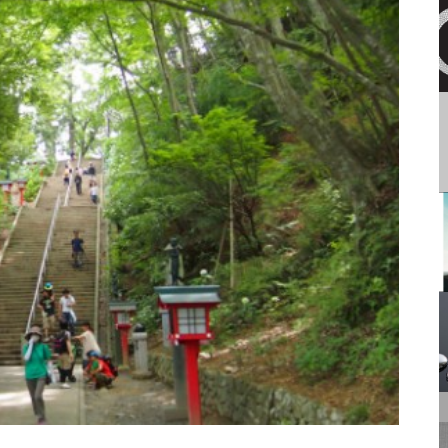
のカップの解釈と聖杯伝説
月（月神） | イメージ シン
ボル 私家版小辞典
馬（騎士） | イメージ シン
ボル 私家版小辞典