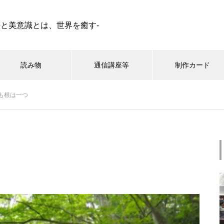
語と美意識とは、世界を癒す-
読み物
通信講座等
制作カード
も根は一つ
シンボル小辞典
星占い
蛇（へび ） | イメージ シンボ
ル 私家版小辞典
Graal（グラール）、タロット