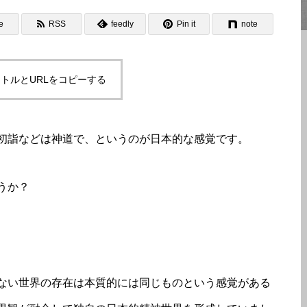
e
RSS
feedly
Pin it
note
トルとURLをコピーする
初詣などは神道で、というのが日本的な感覚です。
うか？
ない世界の存在は本質的には同じものという感覚がある