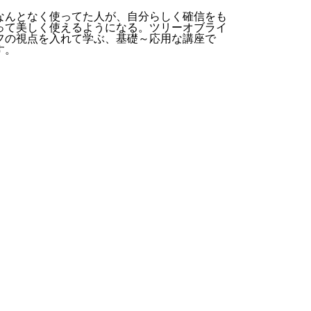
なんとなく使ってた人が、自分らしく確信をも
って美しく使えるようになる。ツリーオブライ
フの視点を入れて学ぶ、基礎～応用な講座で
す。