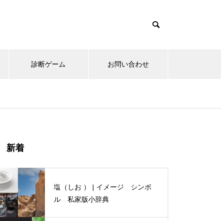
診断ゲーム
お問い合わせ
にわとり | イメージ シンボル
新着
小辞典
塩（しお ） | イメージ シンボ
ル 私家版小辞典
木（生命の樹 ） | イメージ シ