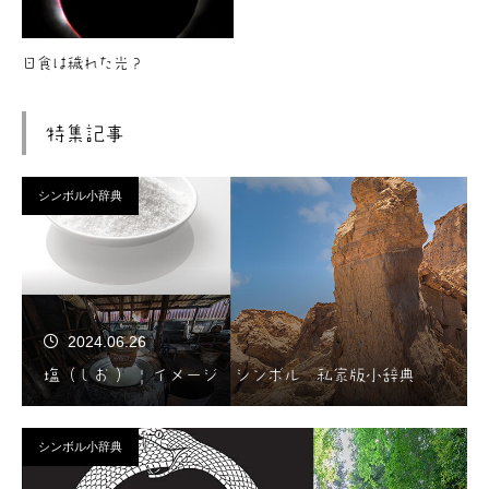
日食は穢れた光？
特集記事
シンボル小辞典
2024.06.26
塩（しお ） | イメージ シンボル 私家版小辞典
シンボル小辞典